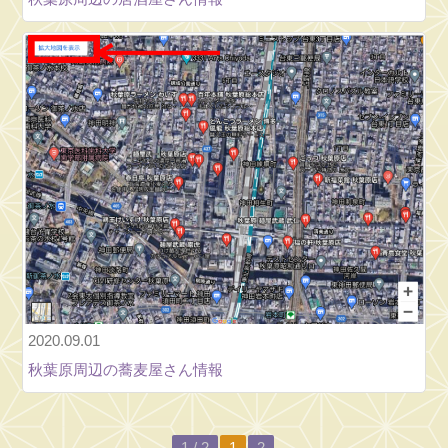
涼
大
会
2026⑧【か
わ
い
い
だ
け
じ
ゃ
だ
め
で
2020.09.01
す
秋葉原周辺の蕎麦屋さん情報
か？】
新
曲
1 / 2
1
2