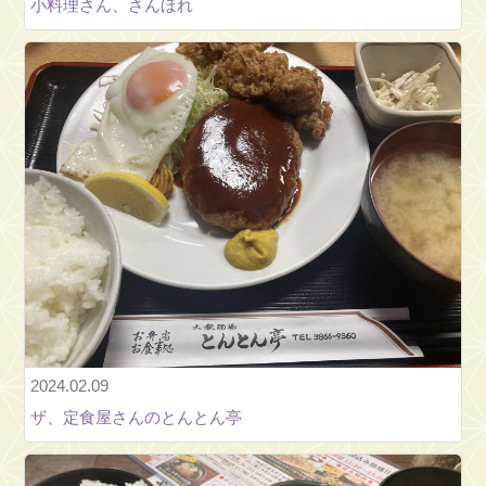
小料理さん、さんほれ
者
情
報
お
問
い
合
わ
せ
最
新
情
報
納
2024.02.09
涼
ザ、定食屋さんのとんとん亭
大
会