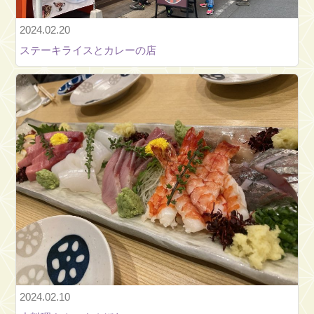
店・
企
2024.02.20
業
ステーキライスとカレーの店
紹
介
町
会
の
ご
紹
介
地
域
情
報
運
2024.02.10
営