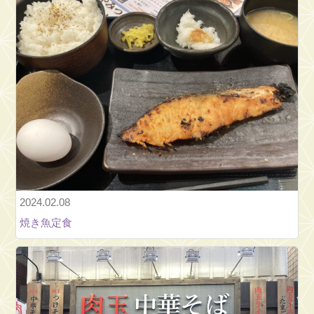
無
事
に
終
了
と
ご
御
礼。
納
涼
大
2024.02.08
会
焼き魚定食
2025【ド
ン
パ
ン
節】
2026⑪←2025⑥←2024⑤