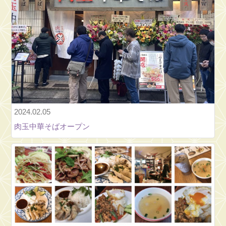
納
涼
大
会
2026⑫【神
田
明
神
2024.02.05
音
肉玉中華そばオープン
頭】
右
近
先
生
ver.
納
涼