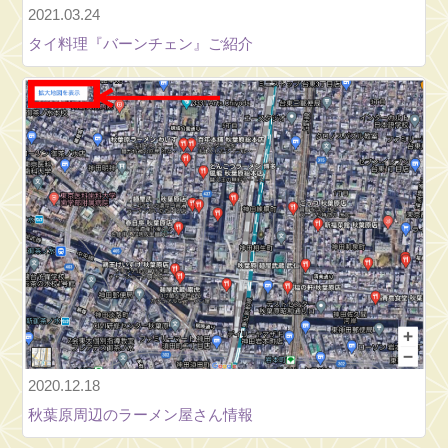
大
2021.03.24
会
タイ料理『バーンチェン』ご紹介
2026④【恋
を
す
る
な
ら】
新
曲
納
涼
大
会
2026⑥【八
木
2020.12.18
節】
秋葉原周辺のラーメン屋さん情報
(手