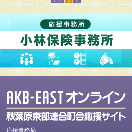
納
涼
大
会
2026⑩【ら
ん
ま
ん
踊
り】
新
曲
2026
年
第
44
回
納
応援事務局