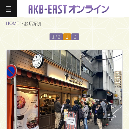
総
合
案
HOME
>
お店紹介
内
よ
1 / 2
1
2
う
こ
そ
第
44
回
納
涼
大
会
2026
お