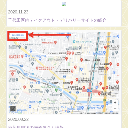
ぬ
ぐ
2020.11.23
い)
千代田区内テイクアウト・デリバリーサイトの紹介
使
用
新
曲
納
涼
大
会
2026⑤【Bling-
Bang-
Bangu-
Bom】
新
曲
2020.09.22
納
秋葉原周辺の居酒屋さん情報